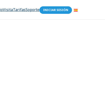
io
Visita
Tarifas
Soporte
INICIAR SESIÓN