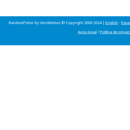
RandomPicker by VeroMotion © Copyright 2009-2024 |
English
-
Espa
Aviso legal
/
Política de privac