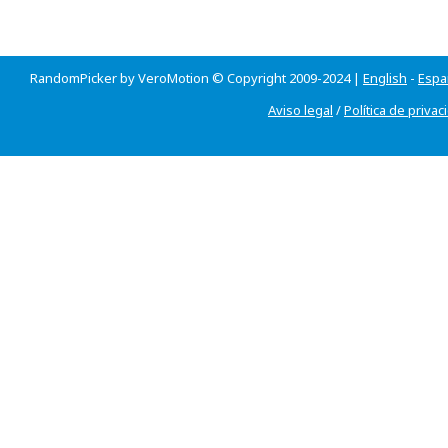
RandomPicker by VeroMotion © Copyright 2009-2024 |
English
-
Espa
Aviso legal
/
Política de privac