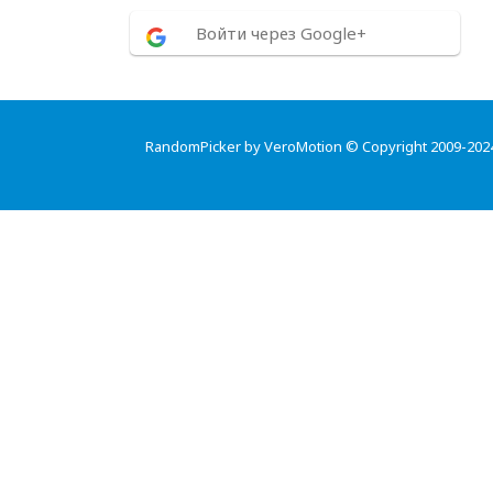
Войти через Google+
RandomPicker by VeroMotion © Copyright 2009-202