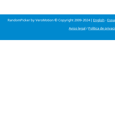
RandomPicker by VeroMotion © Copyright 2009-2024 |
English
-
Espa
Aviso legal
/
Política de privac