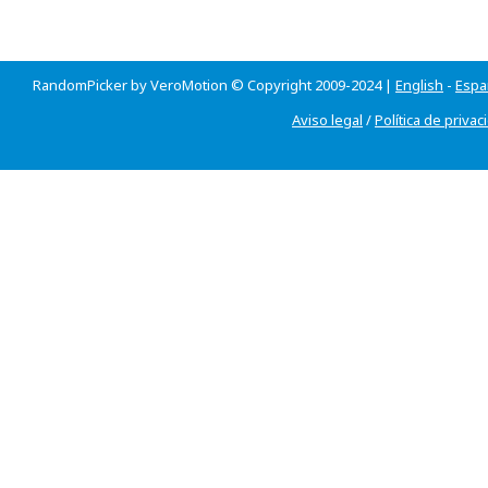
RandomPicker by VeroMotion © Copyright 2009-2024 |
English
-
Espa
Aviso legal
/
Política de privac