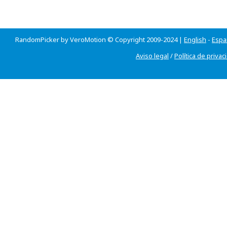
RandomPicker by VeroMotion © Copyright 2009-2024 |
English
-
Espa
Aviso legal
/
Política de privac