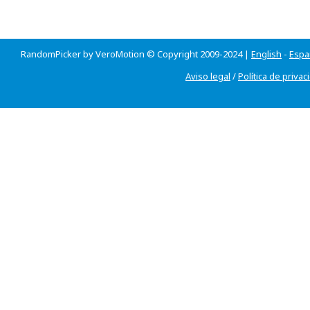
RandomPicker by VeroMotion © Copyright 2009-2024 |
English
-
Espa
Aviso legal
/
Política de privac