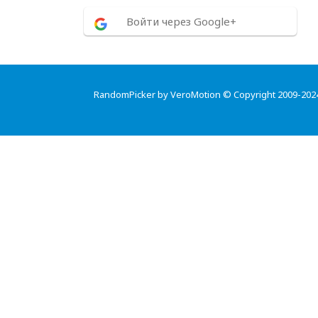
Войти через Google+
RandomPicker by VeroMotion © Copyright 2009-202