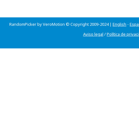
RandomPicker by VeroMotion © Copyright 2009-2024 |
English
-
Espa
Aviso legal
/
Política de privac