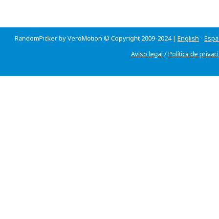
RandomPicker by VeroMotion © Copyright 2009-2024 |
English
-
Espa
Aviso legal
/
Política de privac