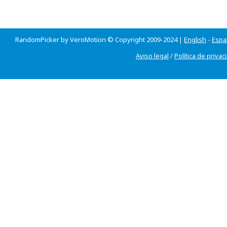
RandomPicker by VeroMotion © Copyright 2009-2024 |
English
-
Espa
Aviso legal
/
Política de privac