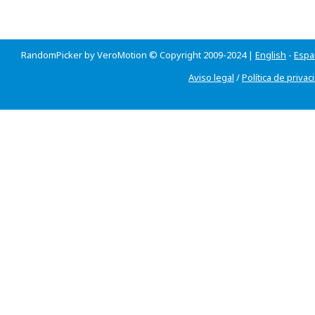
RandomPicker by VeroMotion © Copyright 2009-2024 |
English
-
Espa
Aviso legal
/
Política de privac