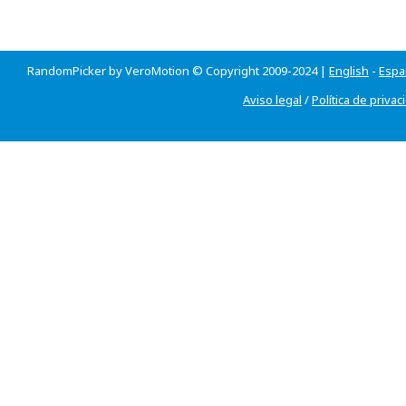
RandomPicker by VeroMotion © Copyright 2009-2024 |
English
-
Espa
Aviso legal
/
Política de privac