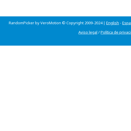
RandomPicker by VeroMotion © Copyright 2009-2024 |
English
-
Espa
Aviso legal
/
Política de privac