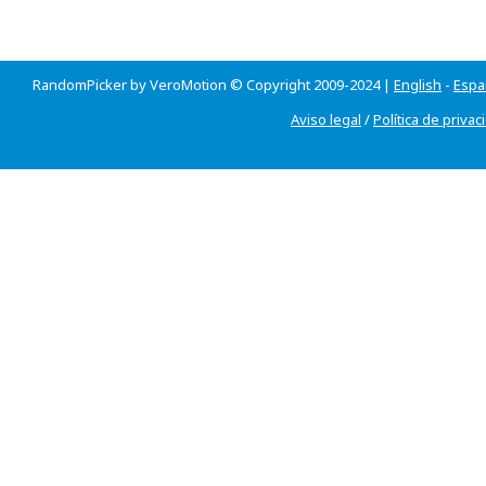
RandomPicker by VeroMotion © Copyright 2009-2024 |
English
-
Espa
Aviso legal
/
Política de privac