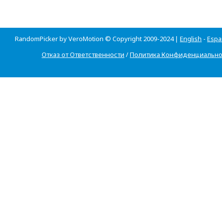
RandomPicker by VeroMotion © Copyright 2009-2024 |
English
-
Espa
Отказ от Ответственности
/
Политика Конфиденциально