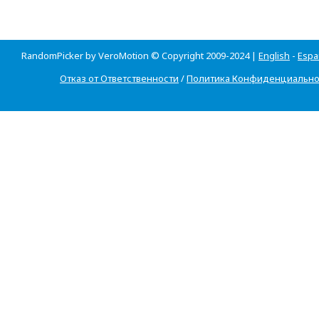
RandomPicker by VeroMotion © Copyright 2009-2024 |
English
-
Espa
Отказ от Ответственности
/
Политика Конфиденциально