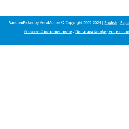
RandomPicker by VeroMotion © Copyright 2009-2024 |
English
-
Espa
Отказ от Ответственности
/
Политика Конфиденциально