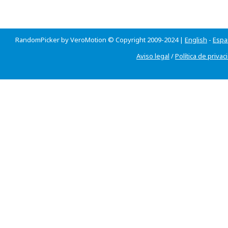
RandomPicker by VeroMotion © Copyright 2009-2024 |
English
-
Espa
Aviso legal
/
Política de privac