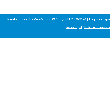
RandomPicker by VeroMotion © Copyright 2009-2024 |
English
-
Espa
Aviso legal
/
Política de privac