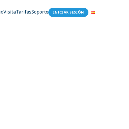
io
Visita
Tarifas
Soporte
INICIAR SESIÓN