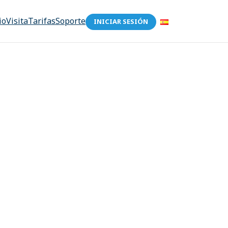
io
Visita
Tarifas
Soporte
INICIAR SESIÓN