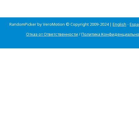
RandomPicker by VeroMotion © Copyright 2009-2024 |
English
-
Espa
Отказ от Ответственности
/
Политика Конфиденциально