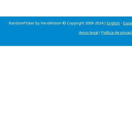
RandomPicker by VeroMotion © Copyright 2009-2024 |
English
-
Espa
Aviso legal
/
Política de privac