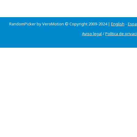
RandomPicker by VeroMotion © Copyright 2009-2024 |
English
-
Espa
Aviso legal
/
Política de privac