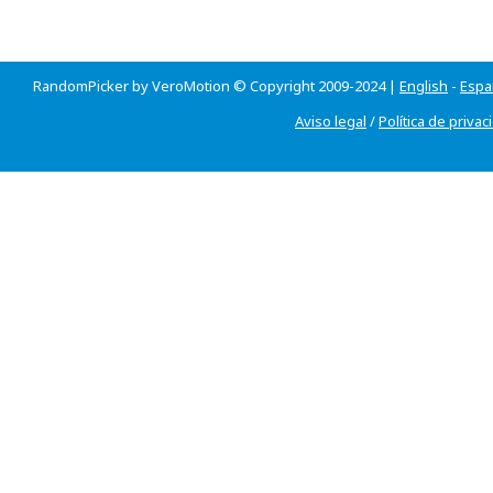
RandomPicker by VeroMotion © Copyright 2009-2024 |
English
-
Espa
Aviso legal
/
Política de privac