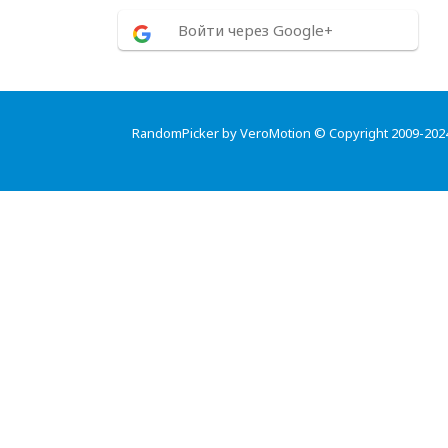
Войти через Google+
RandomPicker by VeroMotion © Copyright 2009-202