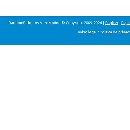
RandomPicker by VeroMotion © Copyright 2009-2024 |
English
-
Espa
Aviso legal
/
Política de privac