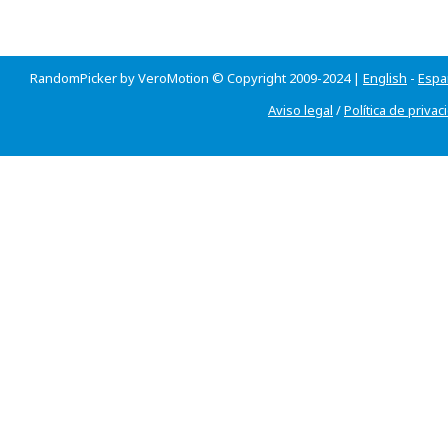
RandomPicker by VeroMotion © Copyright 2009-2024 |
English
-
Espa
Aviso legal
/
Política de privac