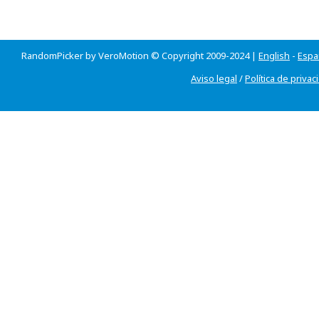
RandomPicker by VeroMotion © Copyright 2009-2024 |
English
-
Espa
Aviso legal
/
Política de privac