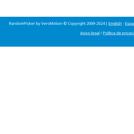
RandomPicker by VeroMotion © Copyright 2009-2024 |
English
-
Espa
Aviso legal
/
Política de privac