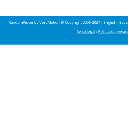
RandomPicker by VeroMotion © Copyright 2009-2024 |
English
-
Espa
Aviso legal
/
Política de privac