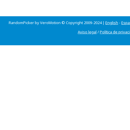
RandomPicker by VeroMotion © Copyright 2009-2024 |
English
-
Espa
Aviso legal
/
Política de privac