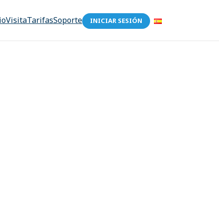
io
Visita
Tarifas
Soporte
INICIAR SESIÓN