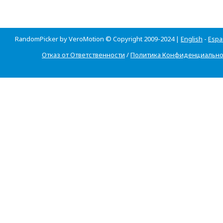
RandomPicker by VeroMotion © Copyright 2009-2024 |
English
-
Espa
Отказ от Ответственности
/
Политика Конфиденциально