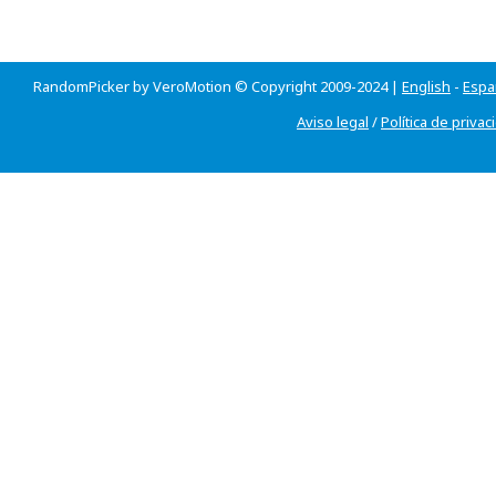
RandomPicker by VeroMotion © Copyright 2009-2024 |
English
-
Espa
Aviso legal
/
Política de privac