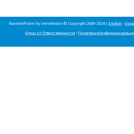
RandomPicker by VeroMotion © Copyright 2009-2024 |
English
-
Espa
Отказ от Ответственности
/
Политика Конфиденциально