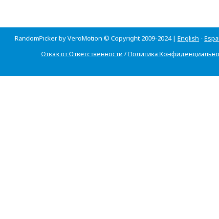
RandomPicker by VeroMotion © Copyright 2009-2024 |
English
-
Espa
Отказ от Ответственности
/
Политика Конфиденциально