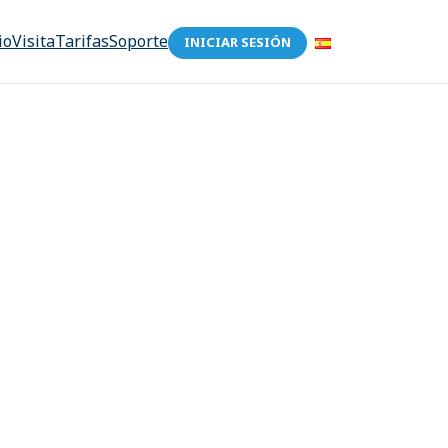
io
Visita
Tarifas
Soporte
INICIAR SESIÓN