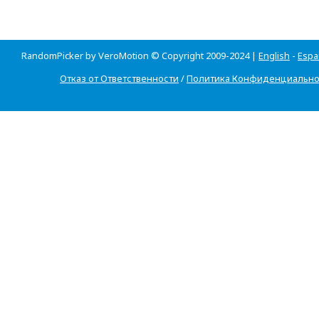
RandomPicker by VeroMotion © Copyright 2009-2024 |
English
-
Espa
Отказ от Ответственности
/
Политика Конфиденциально