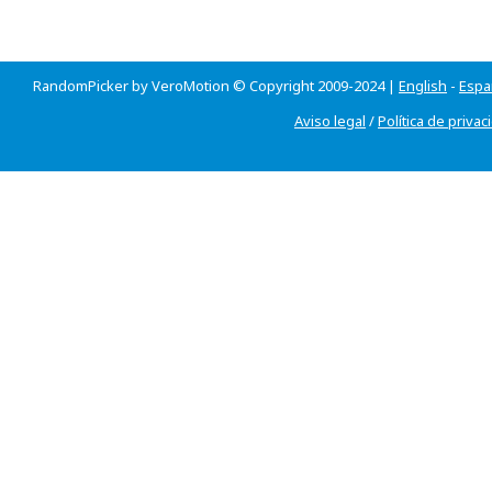
RandomPicker by VeroMotion © Copyright 2009-2024 |
English
-
Espa
Aviso legal
/
Política de privac