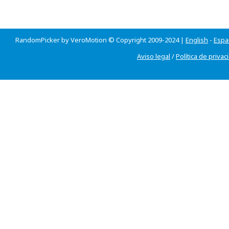
RandomPicker by VeroMotion © Copyright 2009-2024 |
English
-
Espa
Aviso legal
/
Política de privac