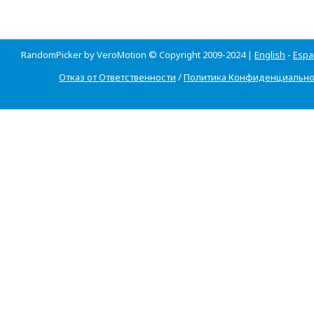
RandomPicker by VeroMotion © Copyright 2009-2024 |
English
-
Espa
Отказ от Ответственности
/
Политика Конфиденциально