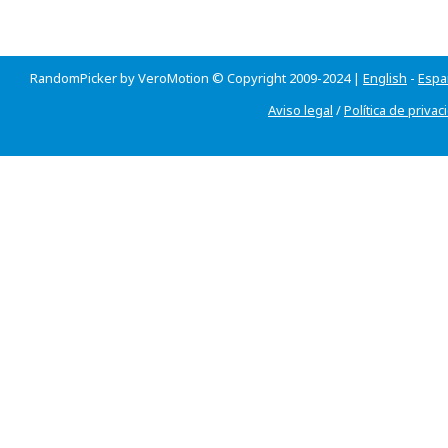
RandomPicker by VeroMotion © Copyright 2009-2024 |
English
-
Espa
Aviso legal
/
Política de privac