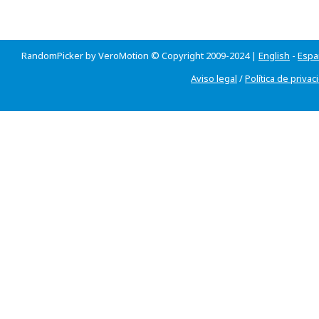
RandomPicker by VeroMotion © Copyright 2009-2024 |
English
-
Espa
Aviso legal
/
Política de privac