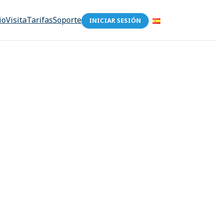
io
Visita
Tarifas
Soporte
INICIAR SESIÓN