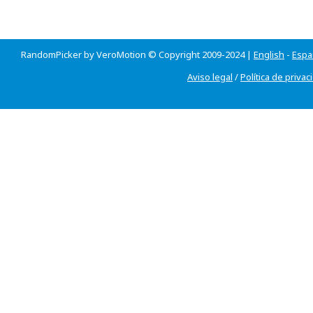
RandomPicker by VeroMotion © Copyright 2009-2024 |
English
-
Espa
Aviso legal
/
Política de privac