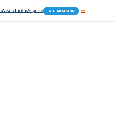
io
Visita
Tarifas
Soporte
INICIAR SESIÓN