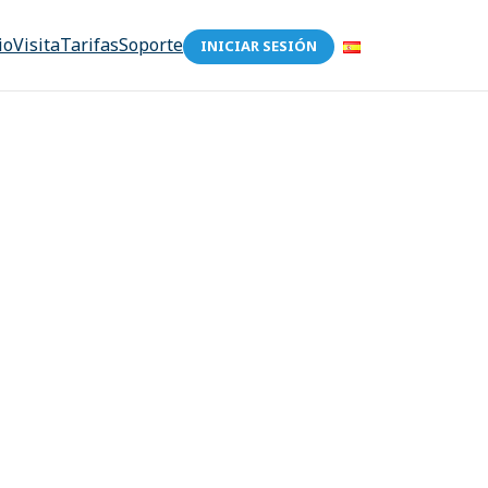
io
Visita
Tarifas
Soporte
INICIAR SESIÓN